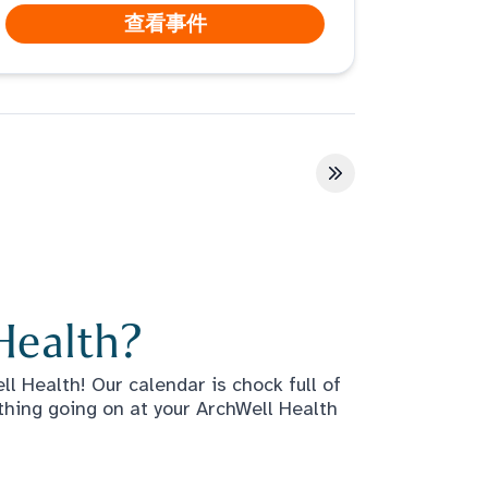
查看事件
最后一页
Health?
l Health! Our calendar is chock full of
thing going on at your ArchWell Health