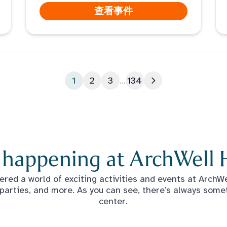
查看事件
1
2
3
...
134
下一页
 happening at ArchWell 
red a world of exciting activities and events at ArchWel
 parties, and more. As you can see, there’s always some
center.