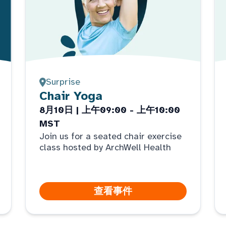
Surprise
Chair Yoga
8月10日 | 上午09:00 - 上午10:00
MST
Join us for a seated chair exercise
class hosted by ArchWell Health
查看事件