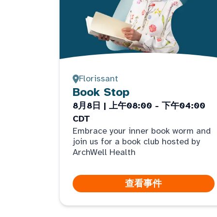
Florissant
Book Stop
8月8日 | 上午08:00 - 下午04:00
CDT
Embrace your inner book worm and
join us for a book club hosted by
ArchWell Health
查看事件