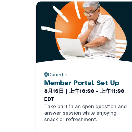
Dunedin
Member Portal Set Up
8月10日 | 上午10:00 - 上午11:00
EDT
Take part in an open question and
answer session while enjoying
snack or refreshment.