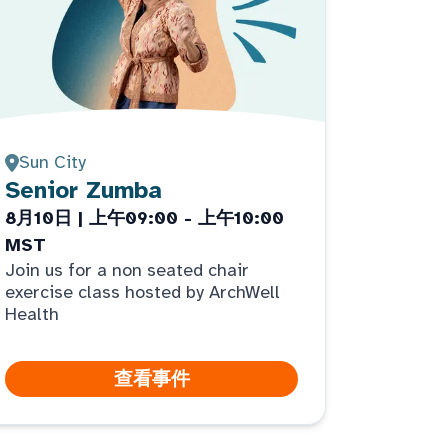
Sun City
Senior Zumba
8月10日 | 上午09:00 - 上午10:00
MST
Join us for a non seated chair
exercise class hosted by ArchWell
Health
查看事件