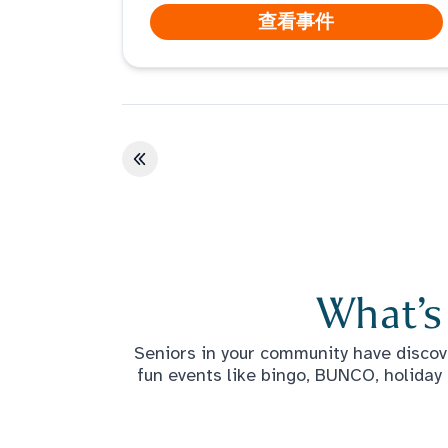
查看事件
第一页
What’s
Seniors in your community have discove
fun events like bingo, BUNCO, holiday