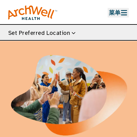
Skip to Main Content
菜单
Set Preferred Location