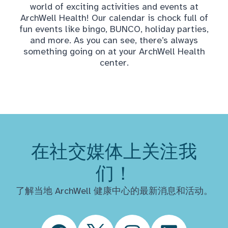
world of exciting activities and events at
ArchWell Health! Our calendar is chock full of
fun events like bingo, BUNCO, holiday parties,
and more. As you can see, there’s always
something going on at your ArchWell Health
center.
在社交媒体上关注我
们！
了解当地 ArchWell 健康中心的最新消息和活动。