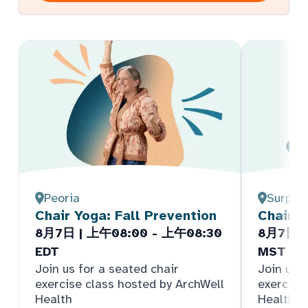
Peoria
Surpris
Chair Yoga: Fall Prevention
Chair Y
8月7日 | 上午08:00 - 上午08:30
8月7日 |
EDT
MST
Join us for a seated chair
Join us f
exercise class hosted by ArchWell
exercise
Health
Health