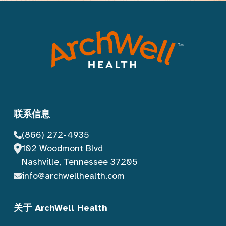
联系信息
(866) 272-4935
102 Woodmont Blvd
Nashville, Tennessee 37205
info@archwellhealth.com
关于 ArchWell Health