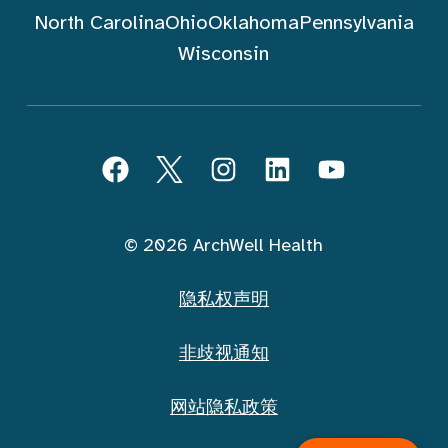
North Carolina
Ohio
Oklahoma
Pennsylvania
Wisconsin
跟随 ArchWell Health (中文)
Facebook
Twitter
Instagram
LinkedIn
YouTube
© 2026 ArchWell Health
隐私权声明
非歧视通知
网站隐私政策