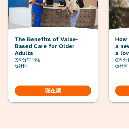
The Benefits of Value-
How 
Based Care for Older
a ne
Adults
a lo
5 分钟阅读
5 
社区
社区
现在读