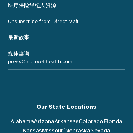
医疗保险经纪人资源
Unsubscribe from Direct Mail
最新故事
媒体垂询：
press@archwellhealth.com
Our State Locations
Alabama
Arizona
Arkansas
Colorado
Florida
Kansas
Missouri
Nebraska
Nevada