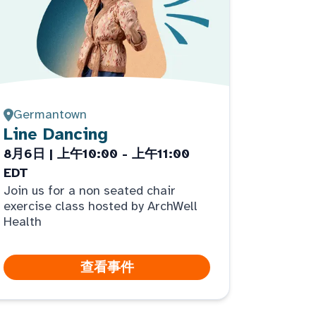
Germantown
Line Dancing
8月6日 | 上午10:00 - 上午11:00
EDT
Join us for a non seated chair
exercise class hosted by ArchWell
Health
查看事件