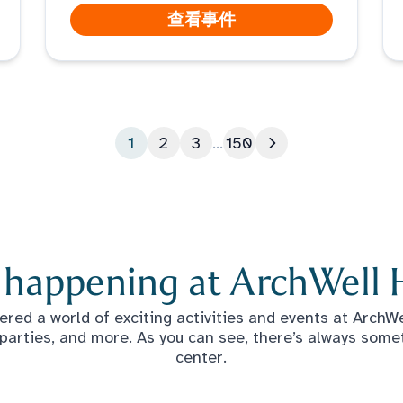
查看事件
1
2
3
...
150
下一页
 happening at ArchWell 
red a world of exciting activities and events at ArchWel
 parties, and more. As you can see, there’s always some
center.