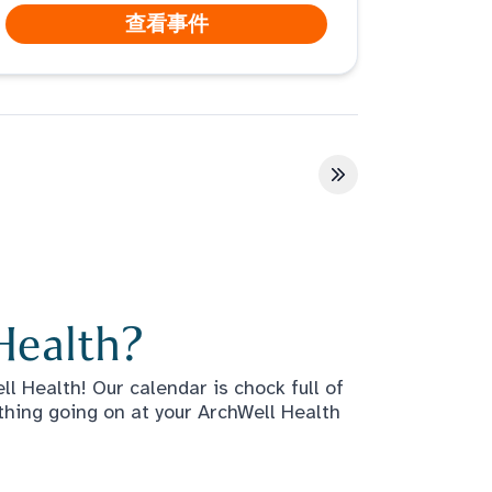
查看事件
最后一页
Health?
l Health! Our calendar is chock full of
thing going on at your ArchWell Health