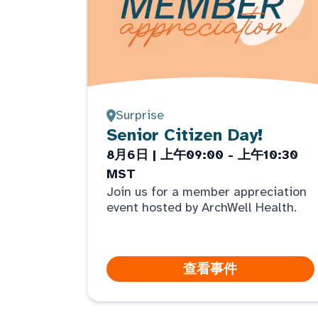
Surprise
Senior Citizen Day!
8月6日 | 上午09:00 - 上午10:30
MST
Join us for a member appreciation
event hosted by ArchWell Health.
查看事件