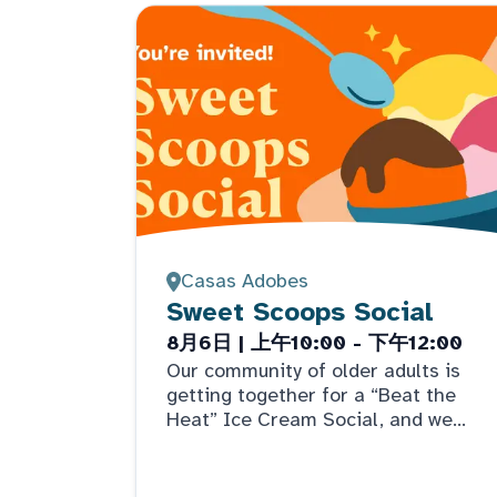
Casas Adobes
Sweet Scoops Social
8月6日 | 上午10:00 - 下午12:00
Our community of older adults is
getting together for a “Beat the
Heat” Ice Cream Social, and we
hope you can join the indoor
summer fun. Come take a tour,
meet the care team, play games,