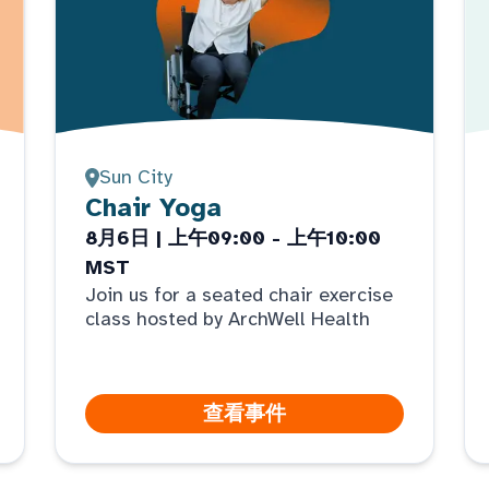
Sun City
Chair Yoga
8月6日 | 上午09:00 - 上午10:00
MST
Join us for a seated chair exercise
class hosted by ArchWell Health
查看事件