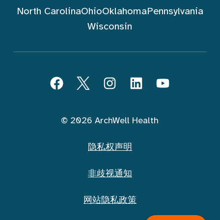
North Carolina
Ohio
Oklahoma
Pennsylvania
Wisconsin
跟随 ArchWell Health (中文)
Facebook
Twitter
Instagram
LinkedIn
YouTube
© 2026 ArchWell Health
隐私权声明
非歧视通知
网站隐私政策