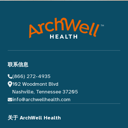
联系信息
(866) 272-4935
102 Woodmont Blvd
Nashville, Tennessee 37205
info@archwellhealth.com
关于 ArchWell Health