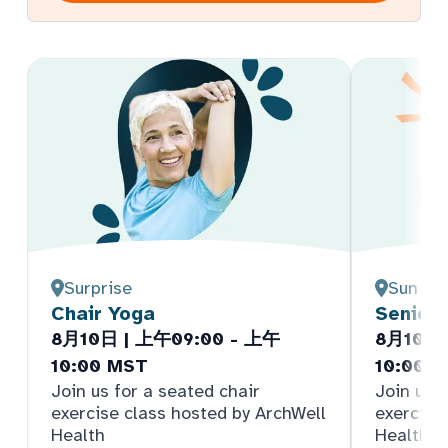
Surprise
Sun Cit
Chair Yoga
Senior
8月10日 | 上午09:00 - 上午
8月10日 
10:00 MST
10:00 
Join us for a seated chair
Join us f
exercise class hosted by ArchWell
exercise
Health
Health