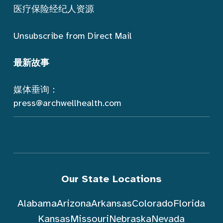
医疗保险经纪人资源
Unsubscribe from Direct Mail
最新故事
媒体垂询：
press@archwellhealth.com
Our State Locations
Alabama
Arizona
Arkansas
Colorado
Florida
Kansas
Missouri
Nebraska
Nevada