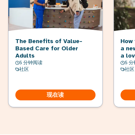
The Benefits of Value-
How 
Based Care for Older
a ne
Adults
a lo
5 分钟阅读
5 
社区
社区
现在读