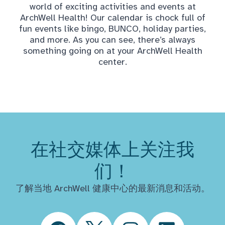
world of exciting activities and events at
ArchWell Health! Our calendar is chock full of
fun events like bingo, BUNCO, holiday parties,
and more. As you can see, there’s always
something going on at your ArchWell Health
center.
在社交媒体上关注我
们！
了解当地 ArchWell 健康中心的最新消息和活动。