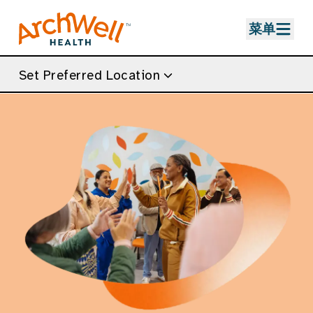
Skip to Main Content
菜单
Set Preferred Location