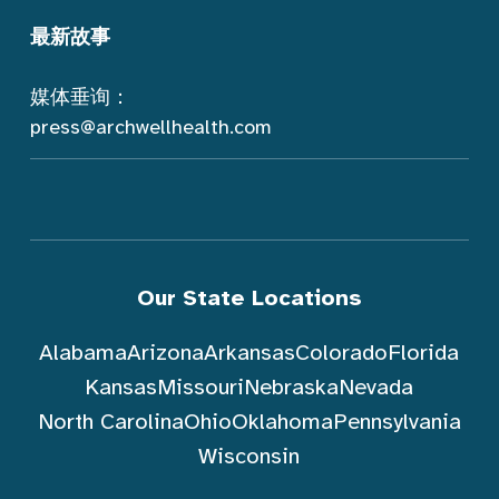
最新故事
媒体垂询：
press@archwellhealth.com
Our State Locations
Alabama
Arizona
Arkansas
Colorado
Florida
Kansas
Missouri
Nebraska
Nevada
North Carolina
Ohio
Oklahoma
Pennsylvania
Wisconsin