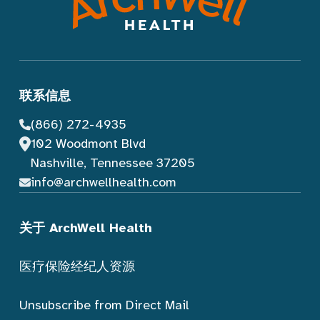
联系信息
(866) 272-4935
102 Woodmont Blvd
Nashville, Tennessee 37205
info@archwellhealth.com
关于 ArchWell Health
医疗保险经纪人资源
Unsubscribe from Direct Mail