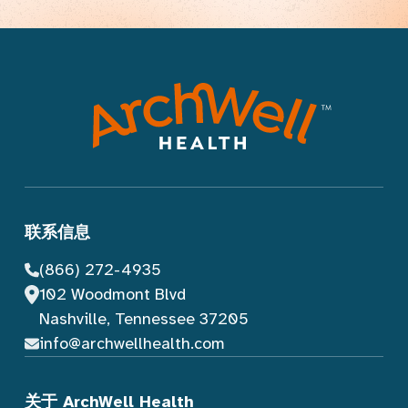
联系信息
(866) 272-4935
102 Woodmont Blvd
Nashville, Tennessee 37205
info@archwellhealth.com
关于 ArchWell Health