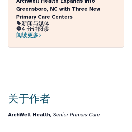
ArchWell Health Expands into
Greensboro, NC with Three New
Primary Care Centers
新闻与媒体
4 分钟阅读
阅读更多
关于作者
ArchWell Health
, Senior Primary Care