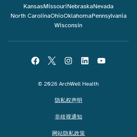
Kansas
Missouri
Nebraska
Nevada
North Carolina
Ohio
Oklahoma
Pennsylvania
Wisconsin
跟随 ArchWell Health (中文)
Facebook
Twitter
Instagram
LinkedIn
YouTube
© 2026 ArchWell Health
隐私权声明
非歧视通知
网站隐私政策