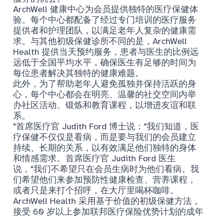
ArchWell 健康中心为会员提供独特的医疗保健体
验。每个中心都配备了经过专门培训的医疗服务
提供者和护理团队，以满足老年人复杂的健康需
求。与其他初级保健诊所不同的是，ArchWell
Health 提供当天预约服务，患者与医生的比例远
远低于全国平均水平，确保医生有足够的时间为
每位患者解决其独特的健康难题。
此外，为了帮助老年人避免孤独并保持活跃的身
心，每个中心都会在明亮、温馨的社交空间内举
办社区活动、锻炼和教育课程，以增进友谊和联
系。
"首席医疗官 Judith Ford 博士说："我们知道，医
疗保健不仅仅是看病，而是要与我们的会员建立
持续、长期的关系，以有效满足他们独特的身体
和情感需求。首席医疗官 Judith Ford 医生
说，"我们不希望只在会员生病时为他们看病。我
们希望他们来参加预防性健康检查、营养课程，
或者只是来打个招呼，在大厅里喝杯咖啡。
ArchWell Health 采用基于价值的初级保健方法，
接受 60 岁以上参加联邦医疗保险优势计划的成年