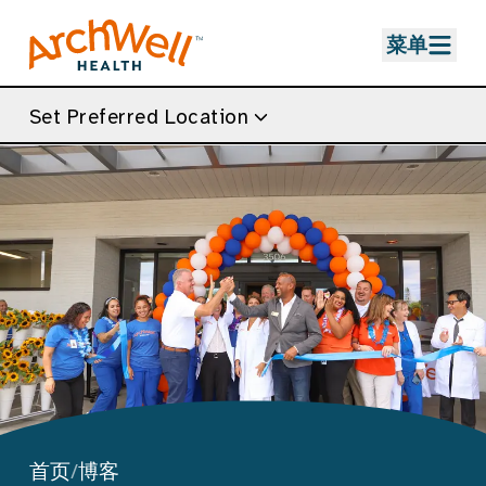
Skip to Main Content
菜单
Set Preferred Location
首页
/
博客