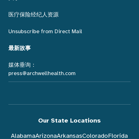
医疗保险经纪人资源
Unsubscribe from Direct Mail
最新故事
媒体垂询：
press@archwellhealth.com
Our State Locations
Alabama
Arizona
Arkansas
Colorado
Florida