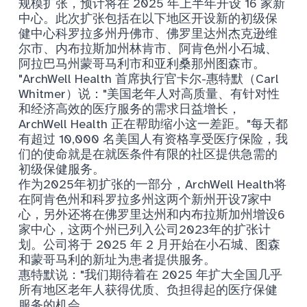
规模扩张，预计将在 2025 年上半年开设 16 家新
中心。此次扩张包括在以下地区开设新的初级保
健中心科罗拉多州丹佛市、佛罗里达州杰克逊维
尔市、内布拉斯加州林肯市、阿肯色州小石城、
阿拉巴马州蒙哥马利市和亚利桑那州图森市。
"ArchWell Health 首席执行官卡尔-惠特默（Carl
Whitmer）说："美国老年人对高质量、有针对性
和经济高效的医疗服务的需求日益增长，
ArchWell Health 正在帮助缩小这一差距。"每天都
有超过 10,000 名美国人有资格享受医疗保险，我
们的使命就是在就医条件有限的社区提供急需的
初级保健服务。
作为2025年初扩张的一部分，ArchWell Health将
在阿肯色州和科罗拉多州这两个新州开设7家中
心，另外还将在佛罗里达州和内布拉斯加州增设6
家中心，这两个州已列入公司2023年的扩张计
划。公司将于 2025 年 2 月开始在小石城、图森
和蒙哥马利的新址为患者提供服务。
惠特默说："我们期待着在 2025 年扩大全国几乎
所有地区老年人获得优质、负担得起的医疗保健
服务的机会。