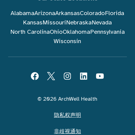
Alabama
Arizona
Arkansas
Colorado
Florida
Kansas
Missouri
Nebraska
Nevada
North Carolina
Ohio
Oklahoma
Pennsylvania
Wisconsin
跟随 ArchWell Health (中文)
Facebook
Twitter
Instagram
LinkedIn
YouTube
© 2026 ArchWell Health
隐私权声明
非歧视通知