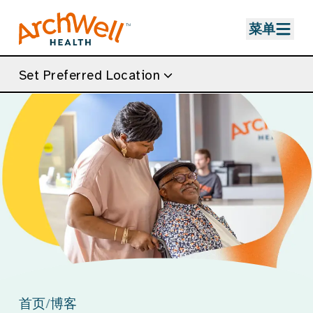
Skip to Main Content
菜单
Set Preferred Location
首页
/
博客