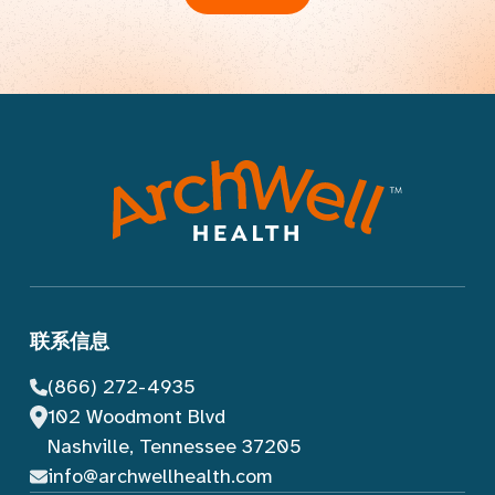
联系信息
(866) 272-4935
102 Woodmont Blvd
Nashville, Tennessee 37205
info@archwellhealth.com