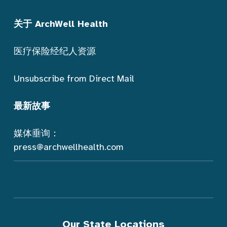
关于 ArchWell Health
医疗保险经纪人资源
Unsubscribe from Direct Mail
最新故事
媒体垂询：
press@archwellhealth.com
Our State Locations