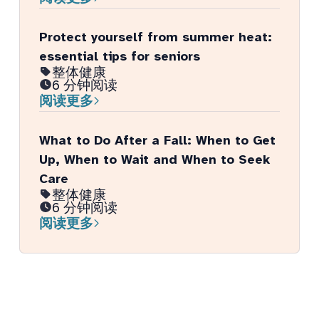
Protect yourself from summer heat:
essential tips for seniors
整体健康
6 分钟阅读
阅读更多
What to Do After a Fall: When to Get
Up, When to Wait and When to Seek
Care
整体健康
6 分钟阅读
阅读更多