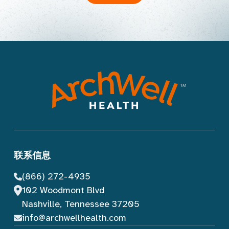
联系信息
(866) 272-4935
102 Woodmont Blvd
Nashville, Tennessee 37205
info@archwellhealth.com