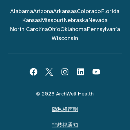
Alabama
Arizona
Arkansas
Colorado
Florida
Kansas
Missouri
Nebraska
Nevada
North Carolina
Ohio
Oklahoma
Pennsylvania
Wisconsin
跟随 ArchWell Health (中文)
Facebook
Twitter
Instagram
LinkedIn
YouTube
© 2026 ArchWell Health
隐私权声明
非歧视通知