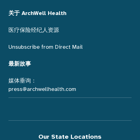
关于 ArchWell Health
医疗保险经纪人资源
Unsubscribe from Direct Mail
最新故事
媒体垂询：
press@archwellhealth.com
Our State Locations