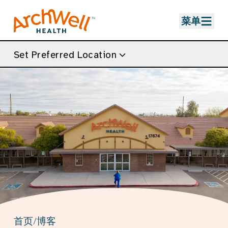
Skip to Main Content
菜单
Set Preferred Location
首页
/
博客