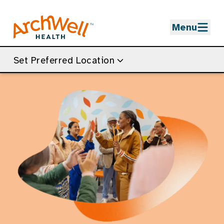
Skip to Main Content
Menu
Set Preferred Location