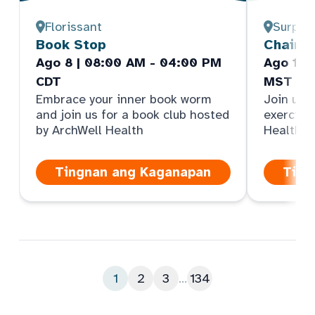
Florissant
Surpris
Book Stop
Chair Y
Ago 8 | 08:00 AM - 04:00 PM
Ago 10 
CDT
MST
Embrace your inner book worm
Join us f
and join us for a book club hosted
exercise
by ArchWell Health
Health
Tingnan ang Kaganapan
Ting
1
2
3
...
134