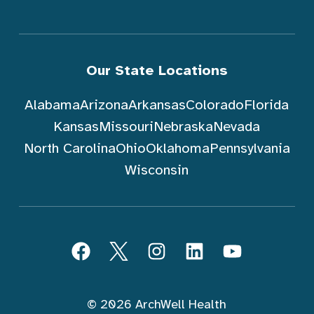
Our State Locations
Alabama
Arizona
Arkansas
Colorado
Florida
Kansas
Missouri
Nebraska
Nevada
North Carolina
Ohio
Oklahoma
Pennsylvania
Wisconsin
Sundin ArchWell Health (Tagalog)
Facebook
Twitter
Instagram
LinkedIn
YouTube
© 2026 ArchWell Health