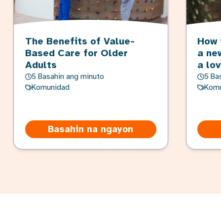
The Benefits of Value-
How 
Based Care for Older
a ne
Adults
a lo
5 Basahin ang minuto
5 Ba
Komunidad
Komu
Basahin na ngayon